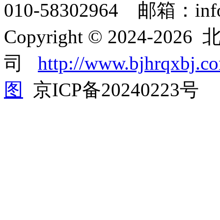
010-58302964 邮箱：info
Copyright © 2024
司
http://www.bjhrqxbj.c
图
京ICP备20240223号