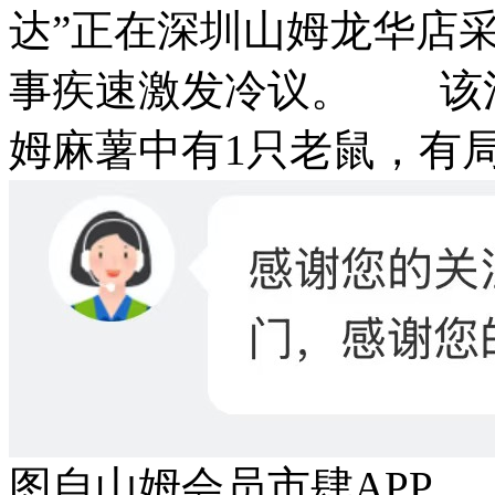
达”正在深圳山姆龙华店
事疾速激发冷议。 该消
姆麻薯中有1只老鼠，有
图自山姆会员市肆APP 